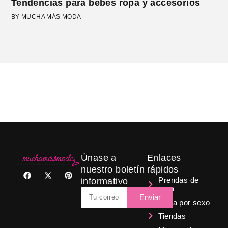
Tendencias para bebés ropa y accesorios
BY MUCHA MÁS MODA
Únase a
Enlaces
nuestro boletín
rápidos
F
X
P
a
-
i
Prendas de
informativo
c
t
n
ropa
Email
e
w
t
Enviar
b
i
e
Ropa por sexo
o
t
r
Tiendas
o
t
e
k
e
s