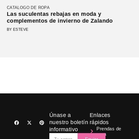
CATALOGO DE ROPA
Las suculentas rebajas en moda y
complementos de invierno de Zalando
BY ESTEVE
Únase a
Enlaces
F
X
P
nuestro boletín
rápidos
a
-
i
Prendas de
informativo
c
t
n
ropa
e
w
t
Email
b
i
e