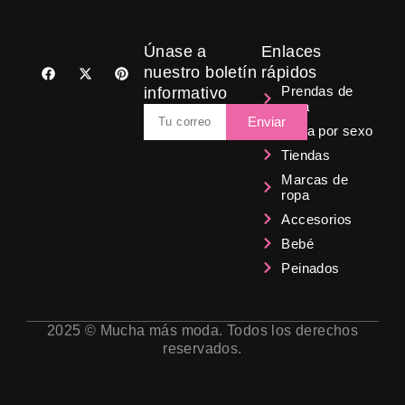
Únase a
Enlaces
F
X
P
nuestro boletín
rápidos
a
-
i
Prendas de
informativo
c
t
n
ropa
e
w
t
Email
b
i
e
Enviar
Ropa por sexo
o
t
r
o
t
e
Tiendas
k
e
s
r
t
Marcas de
ropa
Accesorios
Bebé
Peinados
2025 © Mucha más moda. Todos los derechos
reservados.