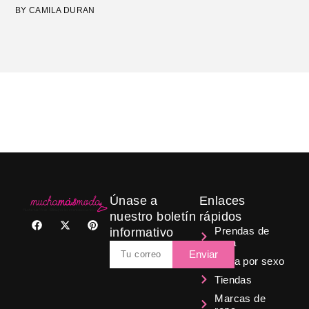
BY CAMILA DURAN
Únase a
Enlaces
nuestro boletín
rápidos
F
X
P
a
-
i
Prendas de
informativo
c
t
n
ropa
Email
e
w
t
Enviar
b
i
e
Ropa por sexo
o
t
r
Tiendas
o
t
e
k
e
s
Marcas de
r
t