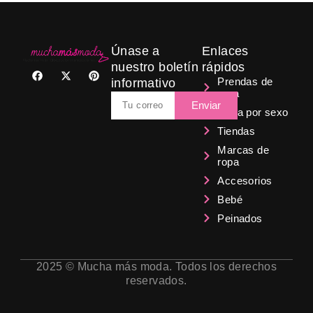
Únase a
Enlaces
nuestro boletín
rápidos
F
X
P
a
-
i
Prendas de
informativo
c
t
n
ropa
Email
e
w
t
Enviar
b
i
e
Ropa por sexo
o
t
r
Tiendas
o
t
e
k
e
s
Marcas de
r
t
ropa
Accesorios
Bebé
Peinados
2025 © Mucha más moda. Todos los derechos
reservados.