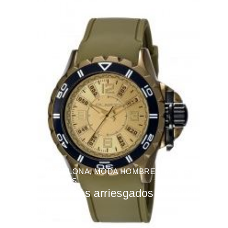
CUSTO BARCELONA
,
MODA HOMBRES
,
MODA
MUJER
,
TIENDAS
Los relojes más arriesgados de Custo
Barcelona
BY
FATIMA