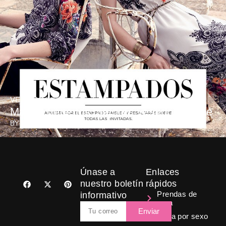
VESTIDOS
Mango tiene los mejores vestidos online
BY
MARTA GUTIERREZ
Únase a
Enlaces
F
X
P
nuestro boletín
rápidos
a
-
i
Prendas de
informativo
c
t
n
ropa
e
w
t
Email
b
i
e
Enviar
Ropa por sexo
o
t
r
o
t
e