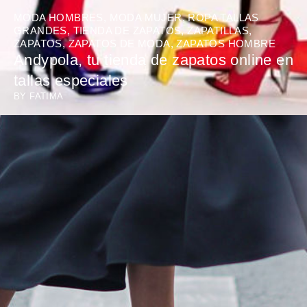
MODA HOMBRES
,
MODA MUJER
,
ROPA TALLAS
GRANDES
,
TIENDA DE ZAPATOS
,
ZAPATILLAS
,
ZAPATOS
,
ZAPATOS DE MODA
,
ZAPATOS HOMBRE
Andypola, tu tienda de zapatos online en
tallas especiales
BY
FATIMA