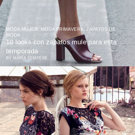
MODA MUJER
,
MODA PRIMAVERA
,
ZAPATOS DE
MODA
10 looks con zapatos mule para esta
temporada
BY
MARÍA SEMPERE