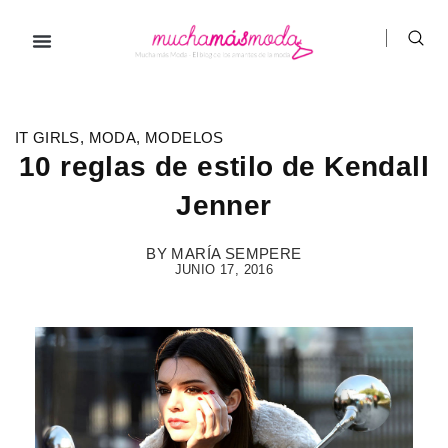
Ir
al
contenido
Prendas de ropa
Hombre / Mujer
Marcas de ropa
IT GIRLS
,
MODA
,
MODELOS
10 reglas de estilo de Kendall
Jenner
BY
MARÍA SEMPERE
JUNIO 17, 2016