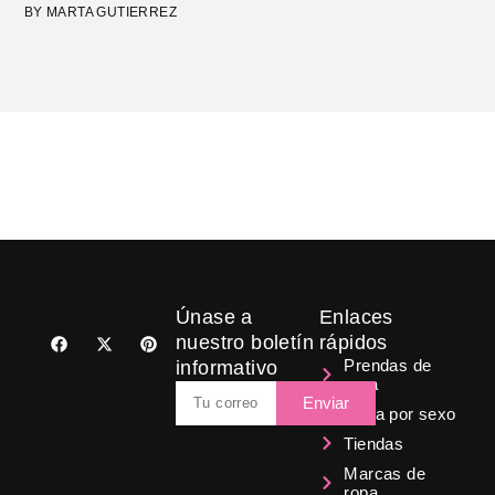
BY MARTA GUTIERREZ
Únase a
Enlaces
F
X
P
nuestro boletín
rápidos
a
-
i
Prendas de
informativo
c
t
n
ropa
e
w
t
Email
b
i
e
Enviar
Ropa por sexo
o
t
r
o
t
e
Tiendas
k
e
s
r
t
Marcas de
ropa