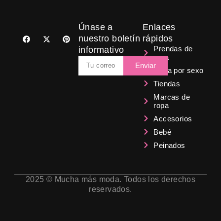
Únase a
Enlaces
F
X
P
nuestro boletín
rápidos
a
-
i
Prendas de
informativo
c
t
n
ropa
e
w
t
Email
b
i
e
Enviar
Ropa por sexo
o
t
r
o
t
e
Tiendas
k
e
s
r
t
Marcas de
ropa
Accesorios
Bebé
Peinados
2025 © Mucha más moda. Todos los derechos
reservados.