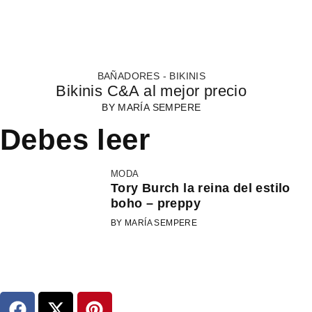
BAÑADORES - BIKINIS
Bikinis C&A al mejor precio
BY
MARÍA SEMPERE
Debes leer
MODA
Tory Burch la reina del estilo
boho – preppy
BY MARÍA SEMPERE
F
X
P