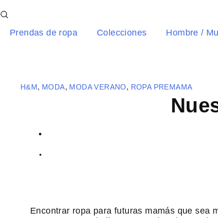
Ir
al
contenido
Prendas de ropa
Colecciones
Hombre / Mu
H&M
,
MODA
,
MODA VERANO
,
ROPA PREMAMA
Nues
Encontrar ropa para futuras mamás que sea m