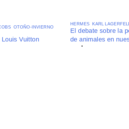
HERMES
,
KARL LAGERFEL
COBS
,
OTOÑO-INVIERNO
El debate sobre la 
 Louis Vuitton
de animales en nues
BY
MARÍA SEMPERE