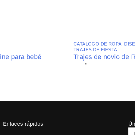
CATALOGO DE ROPA
,
DIS
TRAJES DE FIESTA
line para bebé
Trajes de novio de R
BY
FATIMA
Enlaces rápidos
Ún
Em