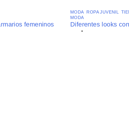
MODA
,
ROPA JUVENIL
,
TI
MODA
armarios femeninos
Diferentes looks con
BY
FATIMA