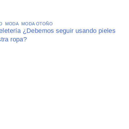
D
,
MODA
,
MODA OTOÑO
peletería ¿Debemos seguir usando pieles
tra ropa?