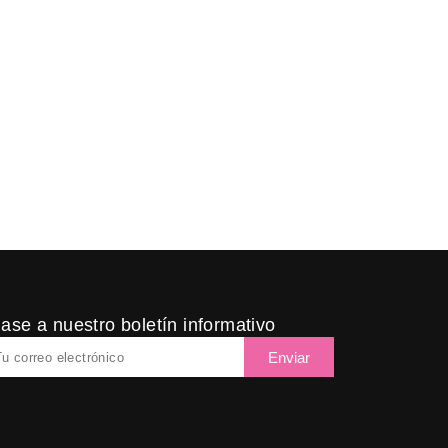
 INFANTIL
,
TIENDAS DE ROPA
en El Corte Inglés
ase a nuestro boletín informativo
ail
Enviar