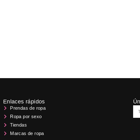
HOMBRE
 comprarle estas
CATALOGO DE ROPA
,
ROPA
Trajes de comunión 
BY
FATIMA
Enlaces rápidos
Ún
Em
Prendas de ropa
Ropa por sexo
Tiendas
Marcas de ropa