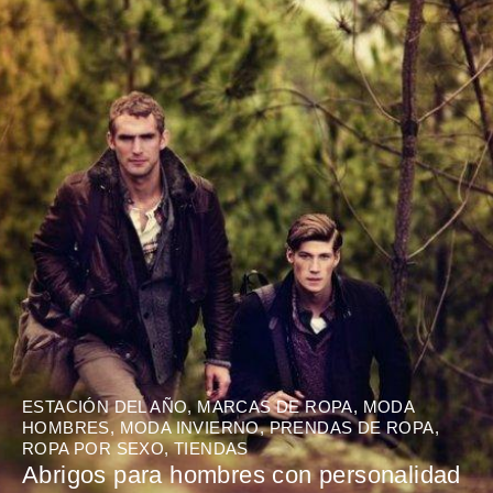
ESTACIÓN DEL AÑO
,
MARCAS DE ROPA
,
MODA
HOMBRES
,
MODA INVIERNO
,
PRENDAS DE ROPA
,
ROPA POR SEXO
,
TIENDAS
Abrigos para hombres con personalidad