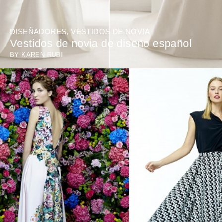
DISEÑADORES
,
VESTIDOS DE NOVIA
Vestidos de novia de diseño español
BY
KAREN RUBI