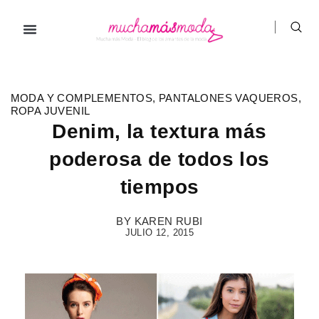
Ir
al
contenido
Prendas de ropa
Hombre / Mujer
Marcas de ropa
MODA Y COMPLEMENTOS
,
PANTALONES VAQUEROS
,
ROPA JUVENIL
Denim, la textura más
poderosa de todos los
tiempos
BY
KAREN RUBI
JULIO 12, 2015