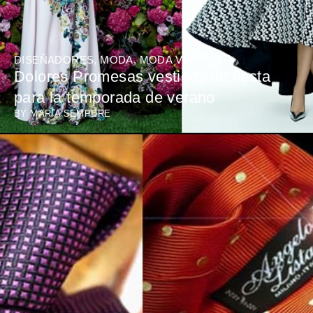
DISEÑADORES
,
MODA
,
MODA VERANO
Dolores Promesas vestidos de fiesta
para la temporada de verano
BY
MARÍA SEMPERE