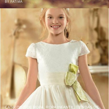
BY
FATIMA
CATALOGO DE ROPA
,
ROPA INFANTIL
,
TIENDAS DE