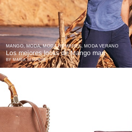
MANGO
,
MODA
,
MODA HOMBRES
,
MODA VERANO
Los mejores looks de Mango man
BY
MARÍA SEMPERE