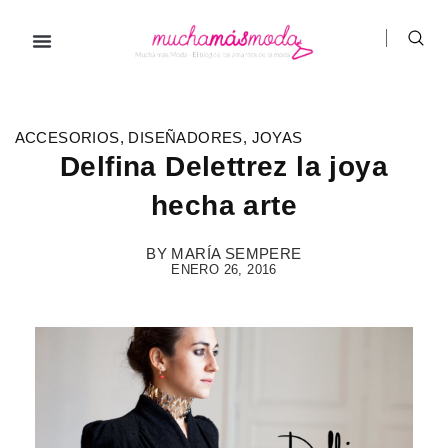
Ir
al
contenido
Prendas de ropa
Hombre / Mujer
Marcas de ropa
ACCESORIOS
,
DISEÑADORES
,
JOYAS
Delfina Delettrez la joya
hecha arte
BY
MARÍA SEMPERE
ENERO 26, 2016