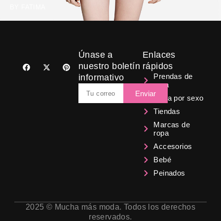
BY
FATIMA
Únase a
Enlaces
F
X
P
nuestro boletín
rápidos
a
-
i
Prendas de
informativo
c
t
n
ropa
e
w
t
Email
b
i
e
Enviar
Ropa por sexo
o
t
r
o
t
e
Tiendas
k
e
s
r
t
Marcas de
ropa
Accesorios
Bebé
Peinados
2025 © Mucha más moda. Todos los derechos
reservados.