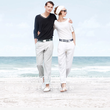
GAFAS DE SOL
,
LACOSTE
,
MARCAS DE ROPA
,
MODA
HOMBRES
,
MODA MUJER
,
MODA PRIMAVERA 2013
Las gafas de Lacoste que te
acompañarán esta primavera
BY
FATIMA