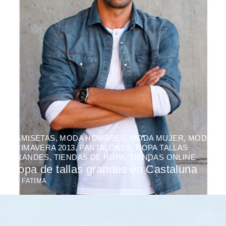
CAMISETAS
,
MODA HOMBRES
,
MODA MUJER
,
MODA
PRIMAVERA 2013
,
PANTALONES
,
ROPA TALLAS
GRANDES
,
TIENDAS DE ROPA
,
TIENDAS ONLINE
Ropa de tallas grandes en Castaluna
BY
FATIMA