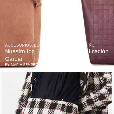
ACCESORIOS
,
BOLSOS
,
MODA
,
MODA OTOÑO
Nuestro top 10 de bolsos de Purificación
García
BY
MARÍA SEMPERE