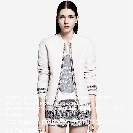
CATALOGO DE ROPA
,
MODA HOMBRES
,
MODA
MUJER
,
MODA PRIMAVERA 2013
,
MODA Y
COMPLEMENTOS
,
PULL&BEAR
,
ROPA JOVEN
,
ROPA
JUVENIL
Las nuevas propuestas en moda juvenil
de Pull&Bear