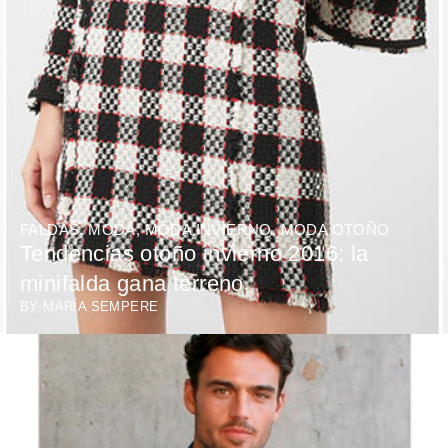
FALDAS
,
MODA
,
MODA INVIERNO
,
MODA OTOÑO
Tendencias otoño invierno 2016: la
minifalda gana terreno
BY
MARÍA SEMPERE