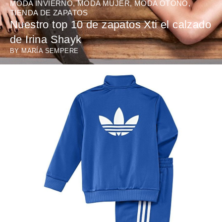
MODA INVIERNO
,
MODA MUJER
,
MODA OTOÑO
,
TIENDA DE ZAPATOS
Nuestro top 10 de zapatos Xti el calzado
de Irina Shayk
BY
MARÍA SEMPERE