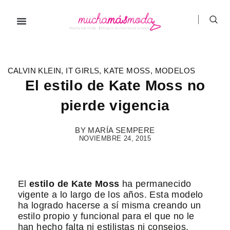
Ir
al
contenido
Prendas de ropa
Hombre / Mujer
Marcas de ropa
CALVIN KLEIN
,
IT GIRLS
,
KATE MOSS
,
MODELOS
El estilo de Kate Moss no
pierde vigencia
BY
MARÍA SEMPERE
NOVIEMBRE 24, 2015
El
estilo de Kate Moss
ha permanecido
vigente a lo largo de los años. Esta modelo
ha logrado hacerse a sí misma creando un
estilo propio y funcional para el que no le
han hecho falta ni estilistas ni consejos.