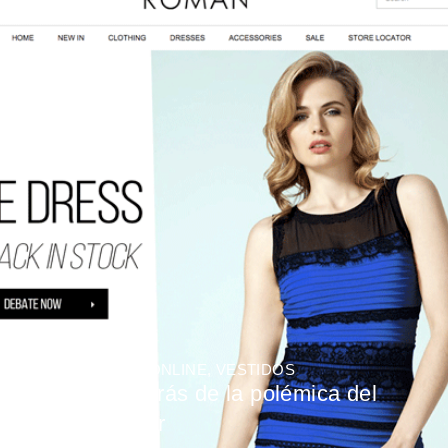
MODA
,
TIENDAS ONLINE
,
VESTIDOS
La verdad detrás de la polémica del
vestido bicolor
BY
CAMILA DURAN