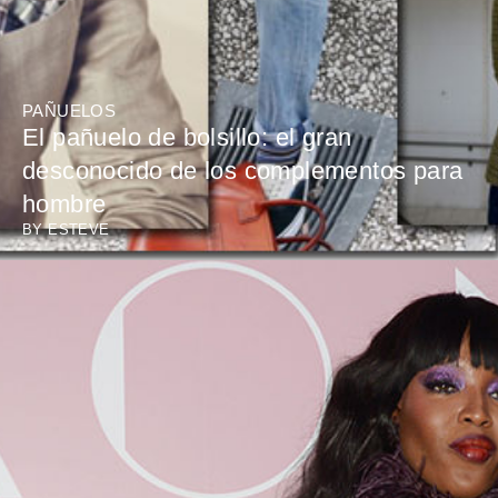
PAÑUELOS
El pañuelo de bolsillo: el gran
desconocido de los complementos para
hombre
BY
ESTEVE