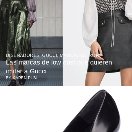
DISEÑADORES
,
GUCCI
,
MARCAS DE ROPA
Las marcas de low cost que quieren
imitar a Gucci
BY
KAREN RUBI