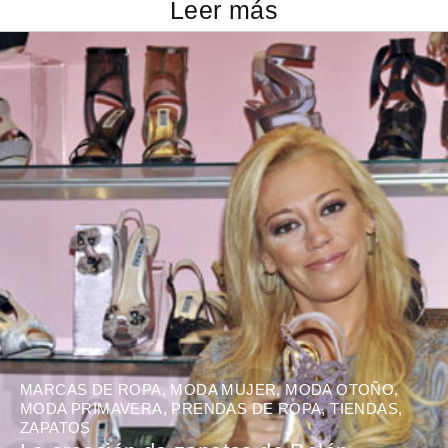
Leer más
MARCAS DE ROPA
,
MODA MUJER
,
MODA OTOÑO
,
MODA PRIMAVERA
,
PRENDAS DE ROPA
,
TIENDAS
,
ZAPATOS