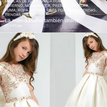
MARCAS DE ROPA
,
MODA HOMBRES
,
MODA
INVIERNO
,
MODA MUJER
,
PRENDAS DE ROPA
,
PUMA
,
ROPA JUVENIL
,
ROPA POR SEXO
,
TIENDAS
,
TIENDAS ONLINE
La marca Puma también online
BY
FATIMA