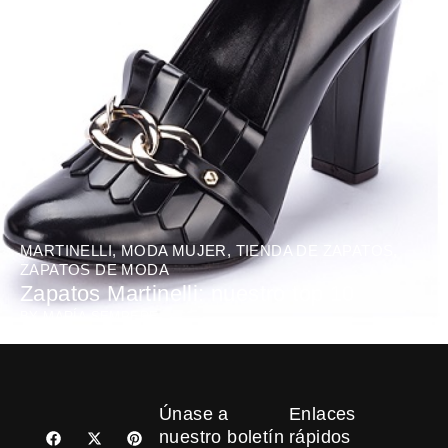
MARTINELLI
,
MODA MUJER
,
TIENDA DE ZAPATOS
,
ZAPATOS DE MODA
Zapatos Martinelli: nuestro top 10
BY
MARÍA SEMPERE
Únase a
Enlaces
F
X
P
nuestro boletín
rápidos
a
-
i