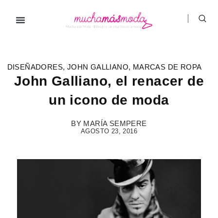
Ir
al
contenido
Prendas de ropa
Hombre / Mujer
Marcas de ropa
DISEÑADORES
,
JOHN GALLIANO
,
MARCAS DE ROPA
John Galliano, el renacer de
un icono de moda
BY
MARÍA SEMPERE
AGOSTO 23, 2016