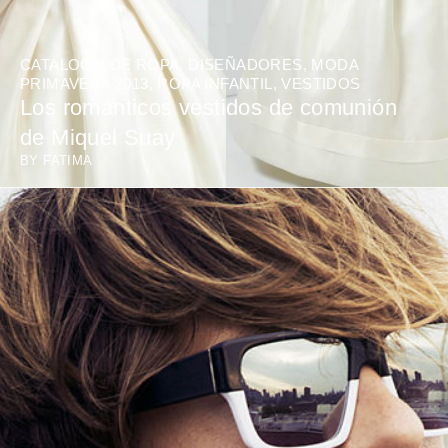
CATALOGO DE ROPA
,
DISEÑADORES
,
MODA
PRIMAVERA 2013
,
ROPA INFANTIL
,
VESTIDOS
Los románticos vestidos de comunión
de Miquel Suay
BY
FATIMA