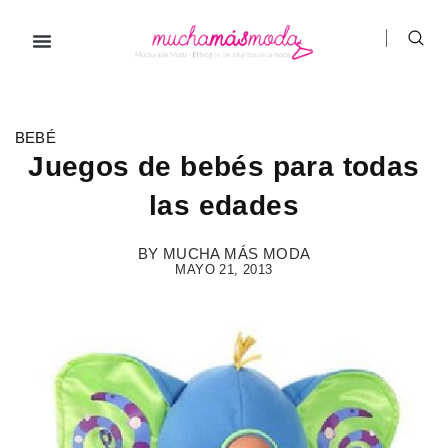
Ir
al
contenido
Prendas de ropa
Hombre / Mujer
Marcas de ropa
BEBÉ
Juegos de bebés para todas
las edades
BY
MUCHA MÁS MODA
MAYO 21, 2013