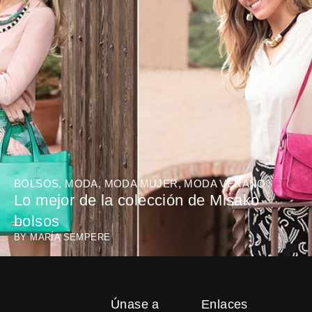
BOLSOS
,
MODA
,
MODA MUJER
,
MODA VERANO
Lo mejor de la colección de Misako
bolsos
BY
MARÍA SEMPERE
Únase a
Enlaces