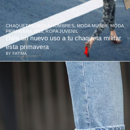
CHAQUETAS
,
MODA HOMBRES
,
MODA MUJER
,
MODA
PRIMAVERA 2013
,
ROPA JUVENIL
Dale un nuevo uso a tu chaqueta militar
esta primavera
BY
FATIMA