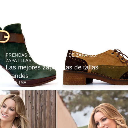
PRENDAS DE ROPA
,
TIENDA DE ZAPATOS
,
ZAPATILLAS
,
ZAPATOS
Las mejores zapaterías de tallas
grandes
BY
FATIMA