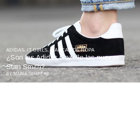
ADIDAS
,
IT GIRLS
,
MARCAS DE ROPA
¿Son las Adidas Gazelle las nuevas
Stan Smith?
BY
MARÍA SEMPERE