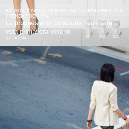
BOLSOS
,
MARCAS DE ROPA
,
MODA PRIMAVERA 2013
,
PRENDAS DE ROPA
La propuesta en bolsos de Tous para
esta primavera-verano
BY
FATIMA