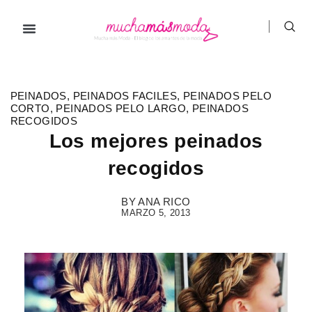
Ir
al
contenido
PEINADOS
,
PEINADOS FACILES
,
PEINADOS PELO
CORTO
,
PEINADOS PELO LARGO
,
PEINADOS
RECOGIDOS
Los mejores peinados
recogidos
BY
ANA RICO
MARZO 5, 2013