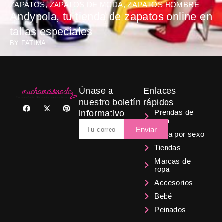
ZAPATOS
,
ZAPATOS DE MODA
,
ZAPATOS HOMBRE
Andypola, tu tienda de zapatos online en
tallas especiales
BY
FATIMA
Únase a
Enlaces
nuestro boletín
rápidos
F
X
P
a
-
i
Prendas de
informativo
c
t
n
ropa
Email
e
w
t
Enviar
b
i
e
Ropa por sexo
o
t
r
Tiendas
o
t
e
k
e
s
Marcas de
r
t
ropa
Accesorios
Bebé
Peinados