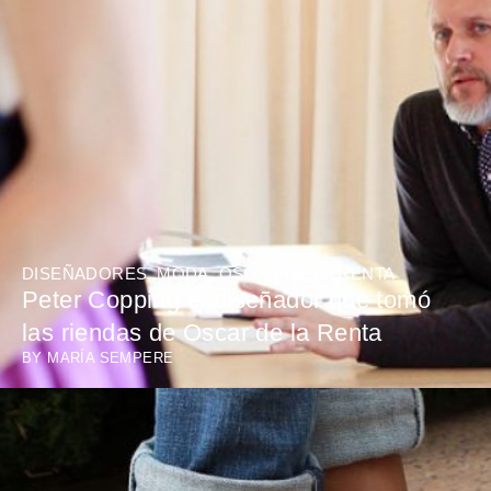
DISEÑADORES
,
MODA
,
OSCAR DE LA RENTA
Peter Copping el diseñador que tomó
las riendas de Oscar de la Renta
BY
MARÍA SEMPERE