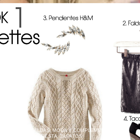
CAMISAS
,
FALDAS
,
MODA Y COMPLEMENTOS
,
VESTIDOS DE FIESTA
,
ZAPATOS