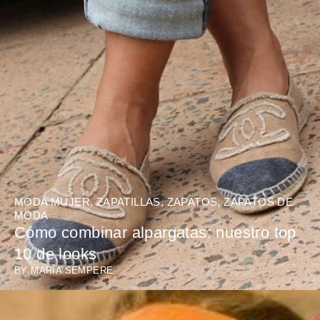
MODA MUJER
,
ZAPATILLAS
,
ZAPATOS
,
ZAPATOS DE
MODA
Cómo combinar alpargatas: nuestro top
10 de looks
BY
MARÍA SEMPERE