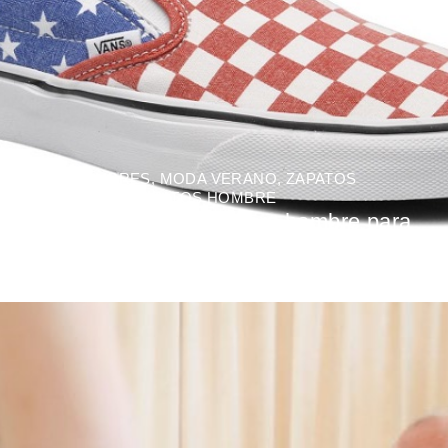
MODA HOMBRES
,
MODA VERANO
,
ZAPATOS
DEPORTIVOS
,
ZAPATOS HOMBRE
Los mejores zapatos para hombre para
este verano
BY
MARÍA SEMPERE