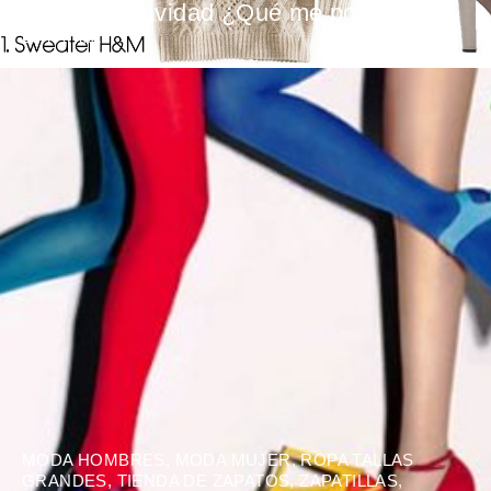
Especial Navidad ¿Qué me pongo?
BY
FATIMA
MODA HOMBRES
,
MODA MUJER
,
ROPA TALLAS
GRANDES
,
TIENDA DE ZAPATOS
,
ZAPATILLAS
,