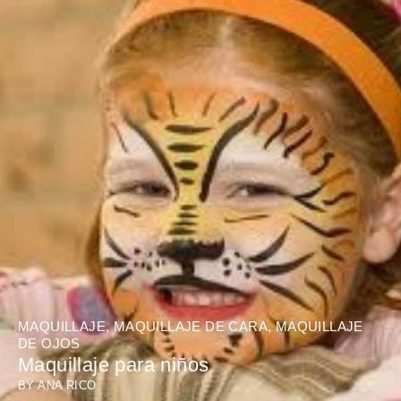
MAQUILLAJE
,
MAQUILLAJE DE CARA
,
MAQUILLAJE
DE OJOS
Maquillaje para niños
BY
ANA RICO