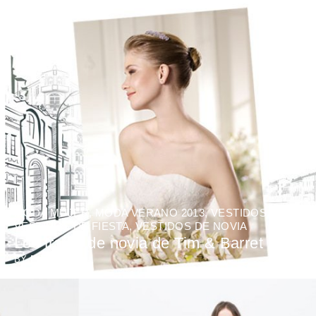
MODA MUJER
,
MODA VERANO 2013
,
VESTIDOS
,
VESTIDOS DE FIESTA
,
VESTIDOS DE NOVIA
Los trajes de novia de Tim & Barret
BY
ESTEVE