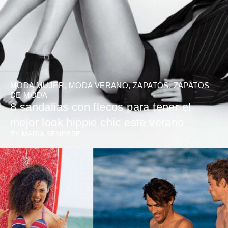
MODA MUJER
,
MODA VERANO
,
ZAPATOS
,
ZAPATOS
DE MODA
8 sandalias con flecos para tener el
mejor look hippie chic este verano
BY
MARÍA SEMPERE