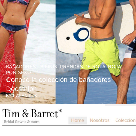
BAÑADORES - BIKINIS
,
PRENDAS DE ROPA
,
ROPA
POR SEXO
Conoce la colección de bañadores
Decathlon
BY
KAREN RUBI