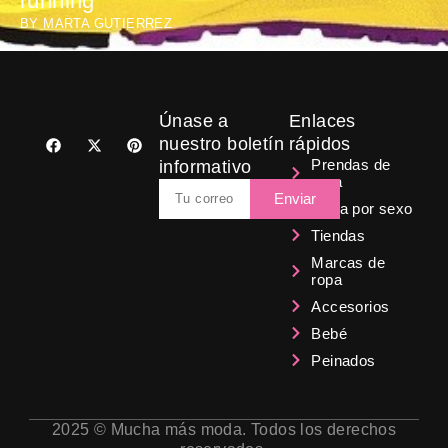
running
BY
MARTA GUTIERREZ
Únase a
Enlaces
F
X
P
nuestro boletín
rápidos
a
-
i
Prendas de
informativo
c
t
n
ropa
e
w
t
Email
b
i
e
Enviar
Ropa por sexo
o
t
r
o
t
e
Tiendas
k
e
s
r
t
Marcas de
ropa
Accesorios
Bebé
Peinados
2025 © Mucha más moda. Todos los derechos