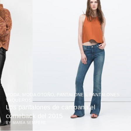
MODA
,
MODA OTOÑO
,
PANTALONES
,
PANTALONES
VAQUEROS
Los pantalones de campana el
comeback del 2015
BY
MARÍA SEMPERE