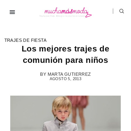
Ir
al
contenido
Prendas de ropa
Hombre / Mujer
Marcas de ropa
TRAJES DE FIESTA
Los mejores trajes de
comunión para niños
BY
MARTA GUTIERREZ
AGOSTO 5, 2013