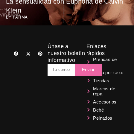
La sensualidad con Euphoria de Calvin
Klein
BY
FATIMA
Únase a
Enlaces
F
X
P
nuestro boletín
rápidos
a
-
i
Prendas de
informativo
c
t
n
ropa
e
w
t
Email
b
i
e
Enviar
Ropa por sexo
o
t
r
o
t
e
Tiendas
k
e
s
r
t
Marcas de
ropa
Accesorios
Bebé
Peinados