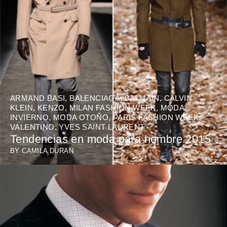
ARMAND BASI
,
BALENCIAGA
,
BALMAIN
,
CALVIN
KLEIN
,
KENZO
,
MILAN FASHION WEEK
,
MODA
INVIERNO
,
MODA OTOÑO
,
PARIS FASHION WEEK
,
VALENTINO
,
YVES SAINT LAURENT
Tendencias en moda para hombre 2015
BY
CAMILA DURAN