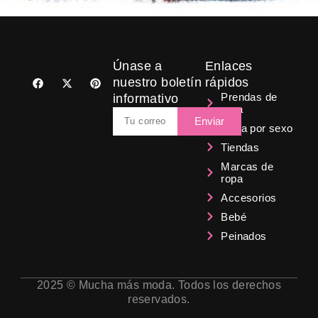
Únase a
Enlaces
F
X
P
nuestro boletín
rápidos
a
-
i
Prendas de
informativo
c
t
n
ropa
e
w
t
Email
b
i
e
Enviar
Ropa por sexo
o
t
r
o
t
e
Tiendas
k
e
s
r
t
Marcas de
ropa
Accesorios
Bebé
Peinados
2025 © Mucha más moda. Todos los derechos
reservados.