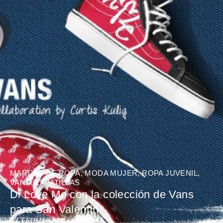
MARCAS DE ROPA
,
MODA MUJER
,
ROPA JUVENIL
,
VANS
,
ZAPATILLAS
Di Love Me con la colección de Vans
para San Valentín
BY
FATIMA