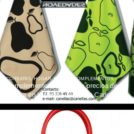
CORBATAS
,
HOGAR
,
MODA Y COMPLEMENTOS
Complementos de moda a precios de
fábrica en la tienda online de Canellas
BY
ESTEVE