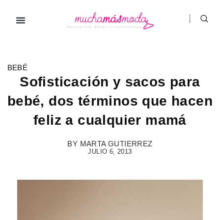
Ir
al
contenido
Prendas de ropa
Hombre / Mujer
Marcas de ropa
BEBÉ
Sofisticación y sacos para
bebé, dos términos que hacen
feliz a cualquier mamá
BY
MARTA GUTIERREZ
JULIO 6, 2013