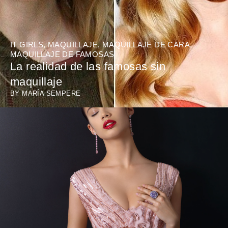
IT GIRLS
,
MAQUILLAJE
,
MAQUILLAJE DE CARA
,
MAQUILLAJE DE FAMOSAS
La realidad de las famosas sin
maquillaje
BY
MARÍA SEMPERE