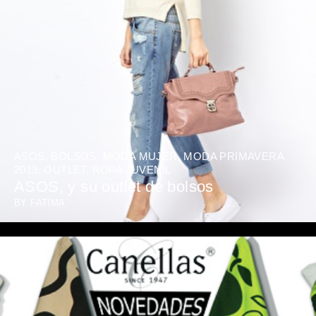
ASOS
,
BOLSOS
,
MODA MUJER
,
MODA PRIMAVERA
2013
,
OUTLET
,
ROPA JUVENIL
ASOS, y su outlet de bolsos
BY
FATIMA