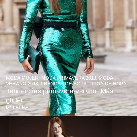
MODA MUJER
,
MODA PRIMAVERA 2013
,
MODA
VERANO 2013
,
PRENDAS DE ROPA
,
TIPOS DE ROPA
Tendencias primavera-verano: Más
glitter
BY
FATIMA