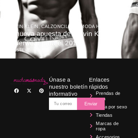
CALVIN KLEIN
,
CALZONCILLOS
,
MODA HOMBRES
La nueva apuesta de Calvin Klein
Underwear para el 2013
BY
ESTEVE
Únase a
Enlaces
nuestro boletín
rápidos
F
X
P
a
-
i
Prendas de
informativo
c
t
n
ropa
Email
e
w
t
Enviar
b
i
e
Ropa por sexo
o
t
r
Tiendas
o
t
e
k
e
s
Marcas de
r
t
ropa
Accesorios