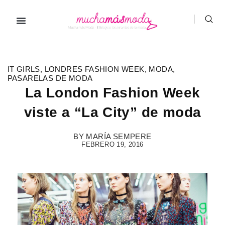
Ir
al
contenido
IT GIRLS
,
LONDRES FASHION WEEK
,
MODA
,
PASARELAS DE MODA
La London Fashion Week
viste a “La City” de moda
BY
MARÍA SEMPERE
FEBRERO 19, 2016