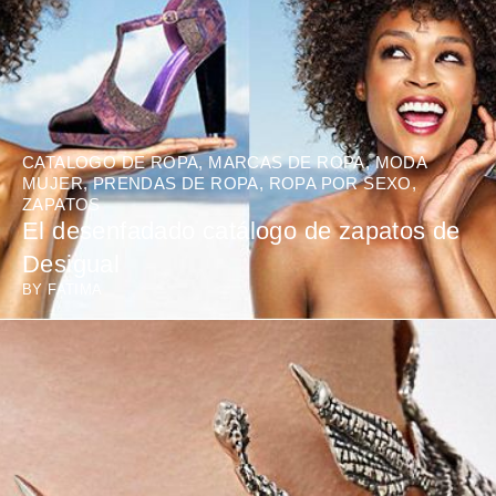
CATALOGO DE ROPA
,
MARCAS DE ROPA
,
MODA
MUJER
,
PRENDAS DE ROPA
,
ROPA POR SEXO
,
ZAPATOS
El desenfadado catálogo de zapatos de
Desigual
BY
FATIMA