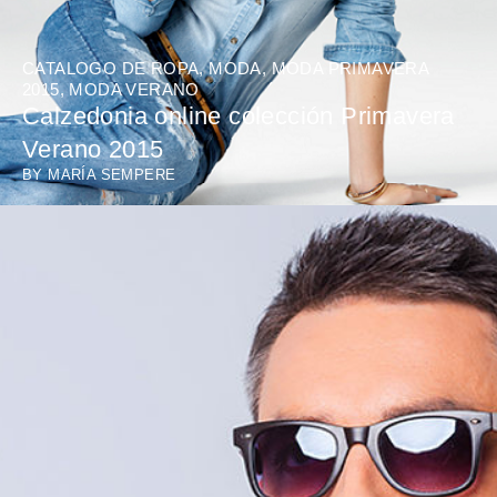
CATALOGO DE ROPA
,
MODA
,
MODA PRIMAVERA
2015
,
MODA VERANO
Calzedonia online colección Primavera
Verano 2015
BY
MARÍA SEMPERE