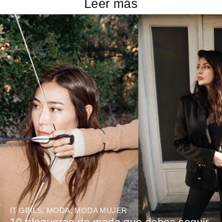
Leer más
IT GIRLS
,
MODA
,
MODA MUJER