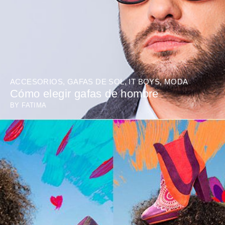
ACCESORIOS
,
GAFAS DE SOL
,
IT BOYS
,
MODA
Cómo elegir gafas de hombre
BY
FATIMA