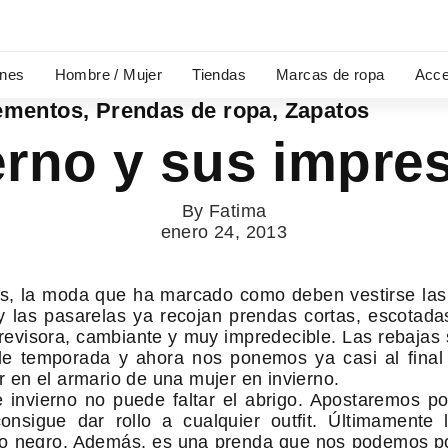
ones
Hombre / Mujer
Tiendas
Marcas de ropa
Acce
ementos
,
Prendas de ropa
,
Zapatos
rno y sus impres
By
Fatima
enero 24, 2013
es, la moda que ha marcado como deben vestirse las
 las pasarelas ya recojan prendas cortas, escotada
revisora, cambiante y muy impredecible. Las rebajas
de temporada y ahora nos ponemos ya casi al final
 en el armario de una mujer en invierno.
e invierno no puede faltar el abrigo. Apostaremos 
sigue dar rollo a cualquier outfit. Últimamente 
o negro. Además, es una prenda que nos podemos po