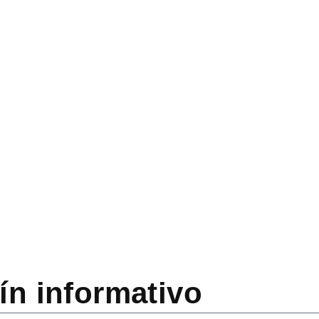
GO
,
PEINADOS
TIENDAS ONLINE
o
Bebitus.com, todo l
BY
MARTA GUTIERREZ
ín informativo