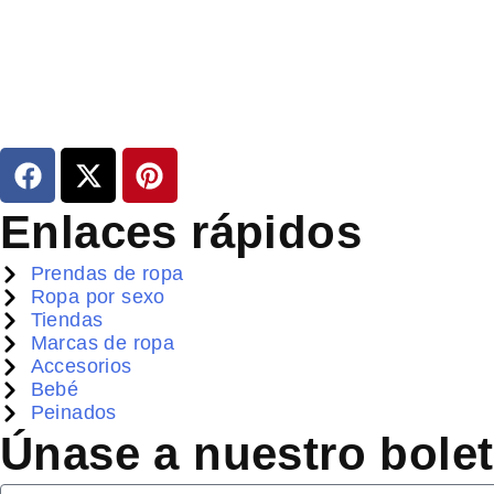
PEINADOS
,
PEINADOS DE MODA
,
PEINADOS PELO LAR
RECOGIDOS
Grandes ideas para peinados de pelo larg
BY
MARÍA SEMPERE
F
X
P
a
-
i
c
t
n
Enlaces rápidos
e
w
t
b
i
e
Prendas de ropa
o
t
r
Ropa por sexo
Tiendas
o
t
e
Marcas de ropa
k
e
s
Accesorios
r
t
Bebé
Peinados
Únase a nuestro bolet