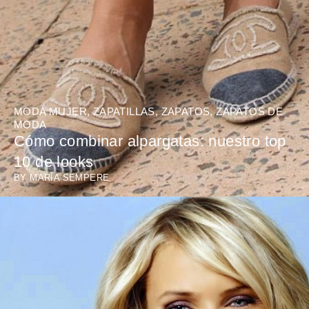
MODA MUJER
,
ZAPATILLAS
,
ZAPATOS
,
ZAPATOS DE
MODA
Cómo combinar alpargatas: nuestro top
10 de looks
BY
MARÍA SEMPERE