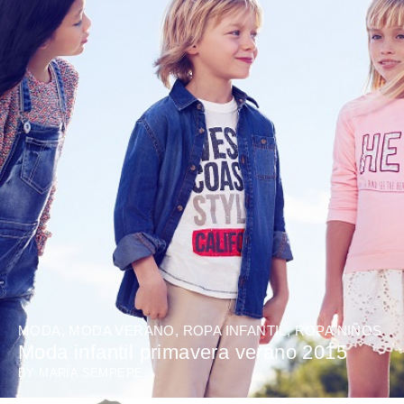
MODA
,
MODA VERANO
,
ROPA INFANTIL
,
ROPA NIÑOS
Moda infantil primavera verano 2015
BY
MARÍA SEMPERE