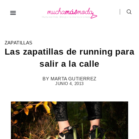
Ir
al
contenido
Prendas de ropa
Hombre / Mujer
Marcas de ropa
ZAPATILLAS
Las zapatillas de running para
salir a la calle
BY
MARTA GUTIERREZ
JUNIO 4, 2013