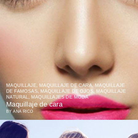
MAQUILLAJE
,
MAQUILLAJE DE CARA
,
MAQUILLAJE
DE FAMOSAS
,
MAQUILLAJE DE OJOS
,
MAQUILLAJE
NATURAL
,
MAQUILLAJES DE MODA
Maquillaje de cara
BY
ANA RICO