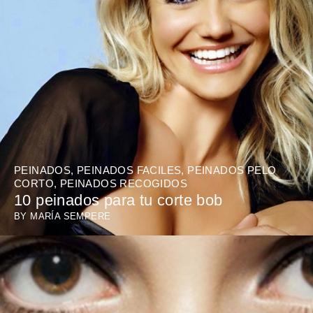
PEINADOS
,
PEINADOS FACILES
,
PEINADOS PELO
CORTO
,
PEINADOS RECOGIDOS
10 peinados para tu corte bob
BY
MARÍA SEMPERE