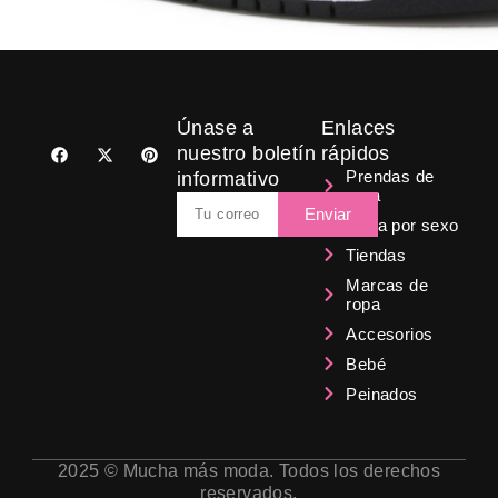
BY
MARTA GUTIERREZ
Únase a
Enlaces
F
X
P
nuestro boletín
rápidos
a
-
i
Prendas de
informativo
c
t
n
ropa
e
w
t
Email
b
i
e
Enviar
Ropa por sexo
o
t
r
o
t
e
Tiendas
k
e
s
r
t
Marcas de
ropa
Accesorios
Bebé
Peinados
2025 © Mucha más moda. Todos los derechos
reservados.