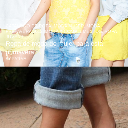
CATALOGO DE ROPA
,
MODA MUJER
,
MODA
PRIMAVERA 2013
,
MODA Y COMPLEMENTOS
,
ROPA
JUVENIL
Ropa de moda de mujer para esta
primavera
BY
FATIMA