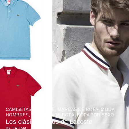
CAMISETAS
,
LACOSTE
,
MARCAS DE ROPA
,
MODA
HOMBRES
,
PRENDAS DE ROPA
,
ROPA POR SEXO
Los clásicos polos de Lacoste
BY
FATIMA