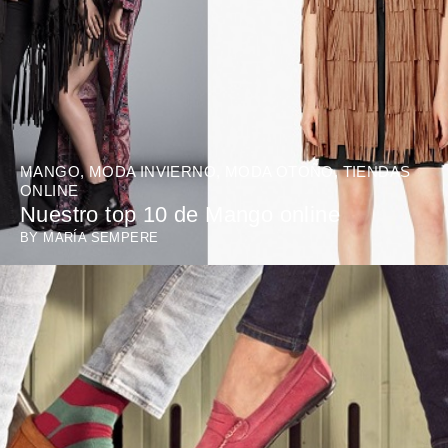
MANGO
,
MODA INVIERNO
,
MODA OTOÑO
,
TIENDAS
ONLINE
Nuestro top 10 de Mango online
BY
MARÍA SEMPERE