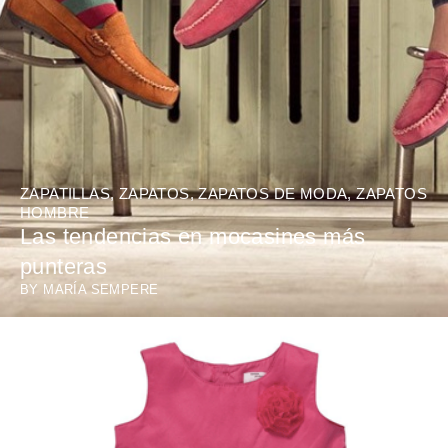
ZAPATILLAS
,
ZAPATOS
,
ZAPATOS DE MODA
,
ZAPATOS
HOMBRE
Las tendencias en mocasines más
punteras
BY
MARÍA SEMPERE