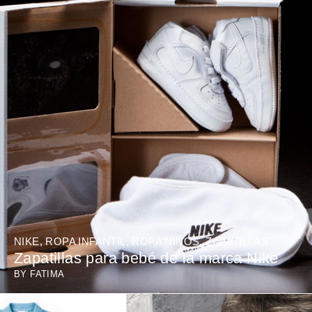
NIKE
,
ROPA INFANTIL
,
ROPA NIÑOS
,
ZAPATILLAS
Zapatillas para bebé de la marca Nike
BY
FATIMA