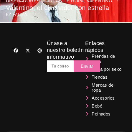
DISEÑADORES
,
MARCAS DE ROPA
,
VALENTINO
Valentino, el diseñador con estrella
BY
FATIMA
Únase a
Enlaces
F
X
P
nuestro boletín
rápidos
a
-
i
Prendas de
informativo
c
t
n
ropa
e
w
t
Email
b
i
e
Enviar
Ropa por sexo
o
t
r
o
t
e
Tiendas
k
e
s
r
t
Marcas de
ropa
Accesorios
Bebé
Peinados