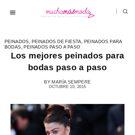
Ir
al
contenido
Prendas de ropa
Hombre / Mujer
Marcas de ropa
PEINADOS
,
PEINADOS DE FIESTA
,
PEINADOS PARA
BODAS
,
PEINADOS PASO A PASO
Los mejores peinados para
bodas paso a paso
BY
MARÍA SEMPERE
OCTUBRE 10, 2015