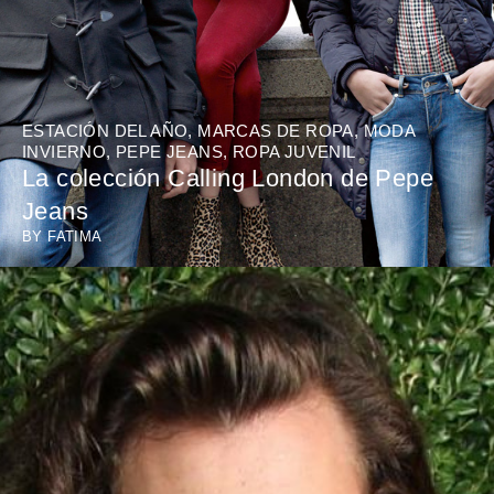
ESTACIÓN DEL AÑO
,
MARCAS DE ROPA
,
MODA
INVIERNO
,
PEPE JEANS
,
ROPA JUVENIL
La colección Calling London de Pepe
Jeans
BY
FATIMA