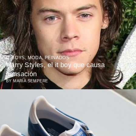
IT BOYS
,
MODA
,
PEINADOS
Harry Styles, el it boy que causa
sensación
BY
MARÍA SEMPERE