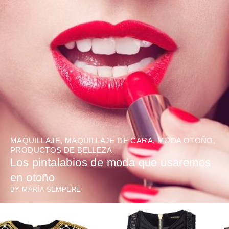
MAQUILLAJE
,
MAQUILLAJE DE CARA
,
MODA OTOÑO
,
PRODUCTOS DE BELLEZA
Los pintalabios de moda que usaremos
en otoño
BY
MARÍA SEMPERE