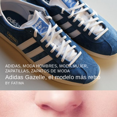
ADIDAS
,
MODA HOMBRES
,
MODA MUJER
,
ZAPATILLAS
,
ZAPATOS DE MODA
Adidas Gazelle, el modelo más retro
BY
FATIMA