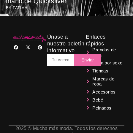
mano de Quicksilver
BY
FATIMA
Únase a
Enlaces
nuestro boletín
rápidos
F
X
P
a
-
i
Prendas de
informativo
c
t
n
ropa
Email
e
w
t
Enviar
b
i
e
Ropa por sexo
o
t
r
Tiendas
o
t
e
k
e
s
Marcas de
r
t
ropa
Accesorios
Bebé
Peinados
2025 © Mucha más moda. Todos los derechos