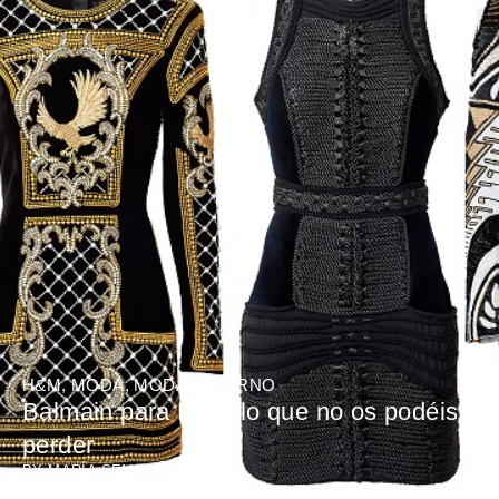
H&M
,
MODA
,
MODA INVIERNO
Balmain para H&M lo que no os podéis
perder
BY
MARÍA SEMPERE