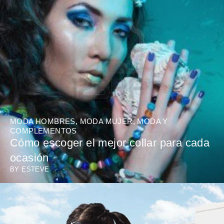
MODA HOMBRES
,
MODA MUJER
,
MODA Y
COMPLEMENTOS
Cómo escoger el mejor collar para cada
ocasión
BY
ESTEVE