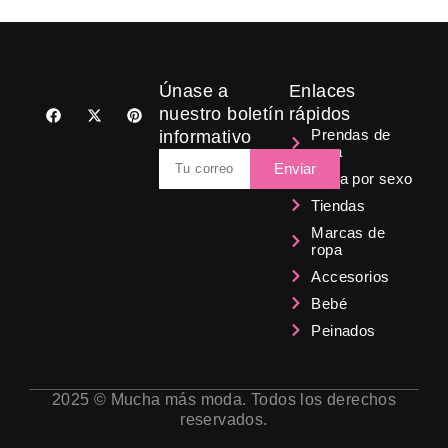
Únase a
Enlaces
F
X
P
nuestro boletín
rápidos
a
-
i
Prendas de
informativo
c
t
n
ropa
e
w
t
Email
b
i
e
Enviar
Ropa por sexo
o
t
r
o
t
e
Tiendas
k
e
s
r
t
Marcas de
ropa
Accesorios
Bebé
Peinados
2025 © Mucha más moda. Todos los derechos
reservados.