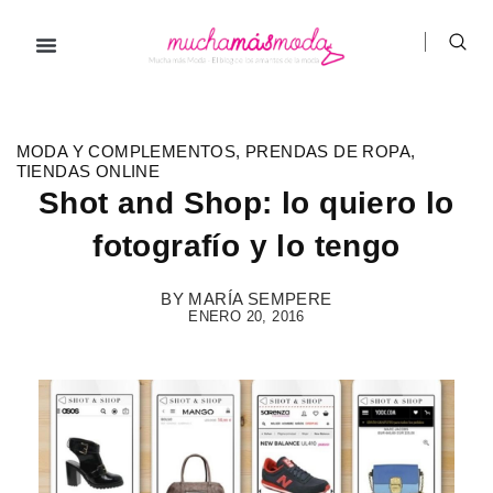
Ir
al
contenido
Prendas de ropa
Hombre / Mujer
Marcas de ropa
MODA Y COMPLEMENTOS
,
PRENDAS DE ROPA
,
TIENDAS ONLINE
Shot and Shop: lo quiero lo
fotografío y lo tengo
BY
MARÍA SEMPERE
ENERO 20, 2016