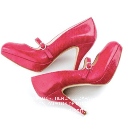
MODA
,
MODA MUJER
,
TIENDA DE ZAPATOS
,
TIENDAS
ONLINE
,
ZAPATOS
,
ZAPATOS DE MODA
Conoce la marca que diseña tacones
que no hacen daño
BY
CAMILA DURAN