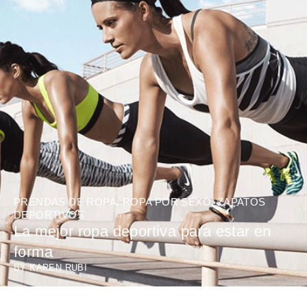
PRENDAS DE ROPA
,
ROPA POR SEXO
,
ZAPATOS
DEPORTIVOS
La mejor ropa deportiva para estar en
forma
BY
KAREN RUBI