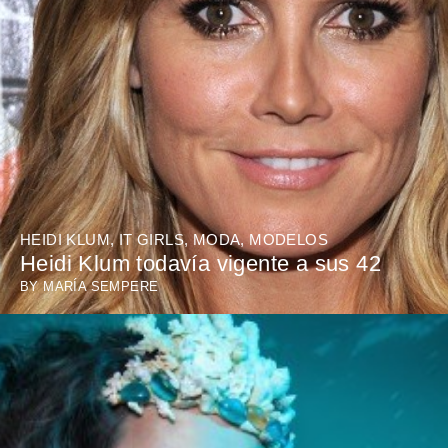
HEIDI KLUM
,
IT GIRLS
,
MODA
,
MODELOS
Heidi Klum todavía vigente a sus 42
BY
MARÍA SEMPERE