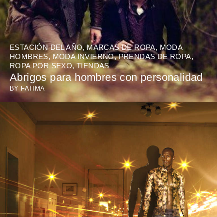
ESTACIÓN DEL AÑO
,
MARCAS DE ROPA
,
MODA
HOMBRES
,
MODA INVIERNO
,
PRENDAS DE ROPA
,
ROPA POR SEXO
,
TIENDAS
Abrigos para hombres con personalidad
BY
FATIMA