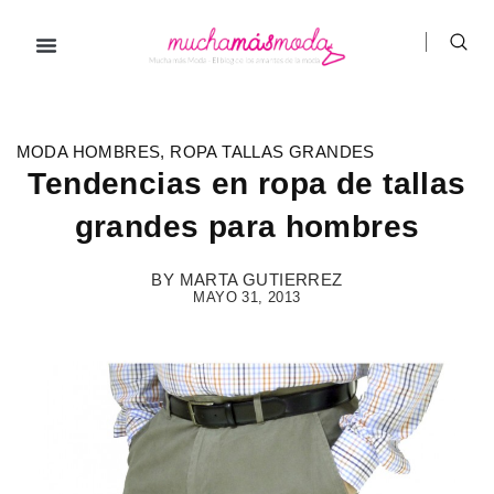
Ir
al
contenido
Prendas de ropa
Hombre / Mujer
Marcas de ropa
MODA HOMBRES
,
ROPA TALLAS GRANDES
Tendencias en ropa de tallas
grandes para hombres
BY
MARTA GUTIERREZ
MAYO 31, 2013