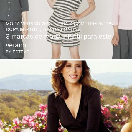
MODA VERANO 2013
,
MODA Y COMPLEMENTOS
,
ROPA INFANTIL
,
TIENDAS ONLINE
3 marcas de moda infantil para este
verano
BY
ESTEVE