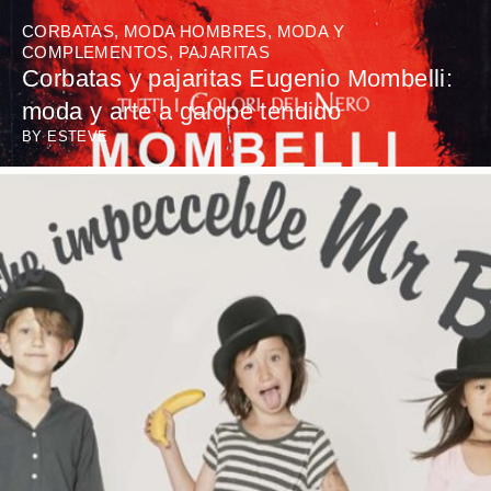
CORBATAS
,
MODA HOMBRES
,
MODA Y
COMPLEMENTOS
,
PAJARITAS
Corbatas y pajaritas Eugenio Mombelli:
moda y arte a galope tendido
BY
ESTEVE