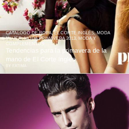
CATALOGO DE ROPA
,
EL CORTE INGLÉS
,
MODA
MUJER
,
MODA PRIMAVERA 2013
,
MODA Y
COMPLEMENTOS
Tendencias para la primavera de la
mano de El Corte Inglés
BY
FATIMA