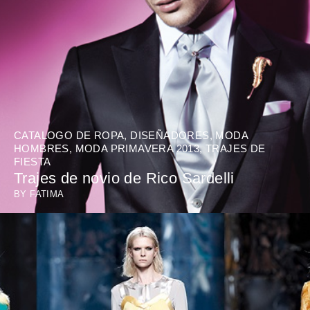
CATALOGO DE ROPA
,
DISEÑADORES
,
MODA
HOMBRES
,
MODA PRIMAVERA 2013
,
TRAJES DE
FIESTA
Trajes de novio de Rico Sardelli
BY
FATIMA